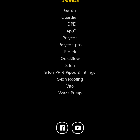
BRANDS
Gardn
Guardian
HDPE
Hep₂O
Polycon
Polycon pro
Protek
Quickflow
S-lon
S-lon PP-R Pipes & Fittings
S-lon Roofing
Vito
Water Pump